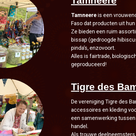
Tamneere
Tamneere
is een vrouwenco
Faso dat producten uit hun 
Ze bieden een ruim assorti
bissap (gedroogde hibisc
pinda’s, enzovoort.
Alles is fairtrade, biologis
geproduceerd!
Tigre des Ba
De vereniging Tigre des B
accessoires en kleding voo
een samenwerking tussen 
handel.
Als trouwe deelneemsters v