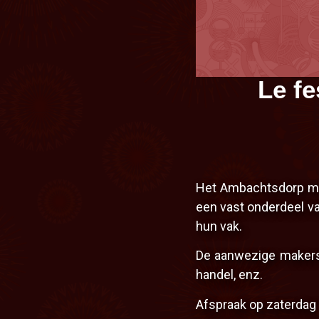
oin
3 RDV e
Het Ambachtsdorp maa
Br
een vast onderdeel va
on ne
hun vak.
De aanwezige makers d
handel, enz.
Afspraak op zaterdag 