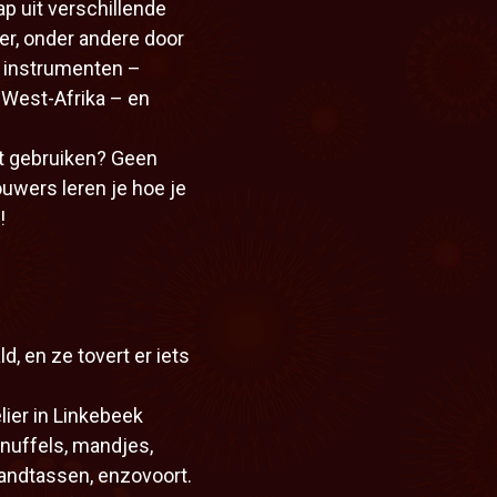
p uit verschillende
ker, onder andere door
e instrumenten –
 West-Afrika – en
et gebruiken? Geen
uwers leren je hoe je
!
d, en ze tovert er iets
lier in Linkebeek
 knuffels, mandjes,
andtassen, enzovoort.