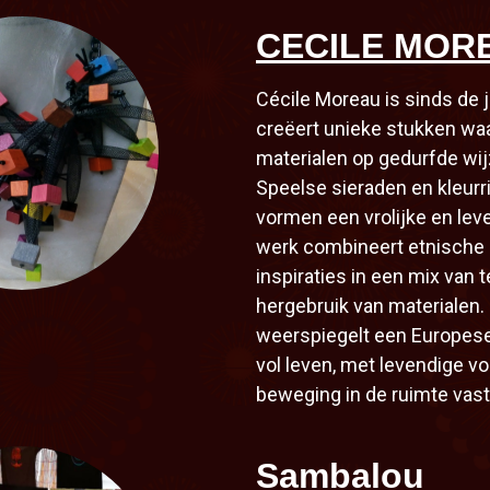
CECILE MOR
Cécile Moreau is sinds de j
creëert unieke stukken waar
materialen op gedurfde w
Speelse sieraden en kleurr
vormen een vrolijke en lev
werk combineert etnische
inspiraties in een mix van 
hergebruik van materialen. 
weerspiegelt een Europese s
vol leven, met levendige v
beweging in de ruimte vas
Sambalou