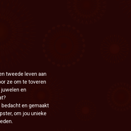
een tweede leven aan
or ze om te toveren
 juwelen en
at?
d bedacht en gemaakt
rpster, om jou unieke
ieden.