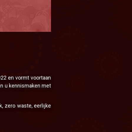
5
Programma
nt mai :
La Zam et la Zette vo
022 en vormt voortaan
ule
eden u kennismaken met
, zero waste, eerlijke