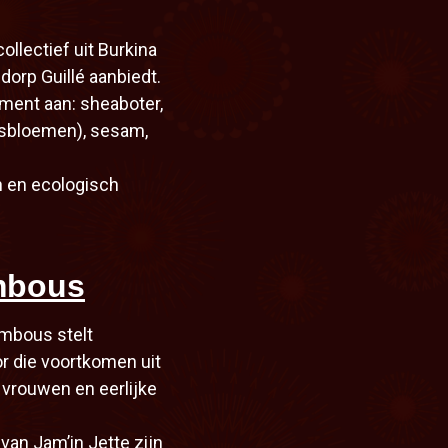
llectief uit Burkina
dorp Guillé aanbiedt.
ment aan: sheaboter,
usbloemen), sesam,
ch en ecologisch
mbous
ambous stelt
r die voortkomen uit
vrouwen en eerlijke
an Jam’in Jette zijn