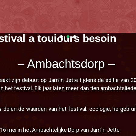
– Ambachtsdorp –
Le Jam'In Jette On tour 202
xtra-muros pour venir à votre rencontre et patienter ava
kt zijn debuut op Jam’in Jette tijdens de editie van 2
asserie Illegaal, Brasserie de la Senne, Brasserie de la M
n het festival. Elk jaar laten meer dan tien ambachtsli
C'est fini mais check ici
elen de waarden van het festival: ecologie, hergebruik
16 mei in het Ambachtelijke Dorp van Jam’in Jette