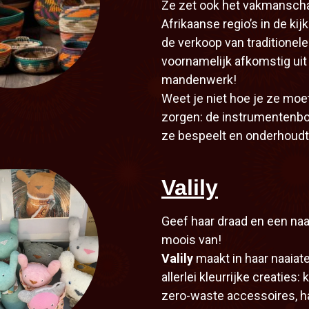
Ze zet ook het vakmanscha
Afrikaanse regio’s in de kij
de verkoop van traditionel
voornamelijk afkomstig uit
mandenwerk!
Weet je niet hoe je ze mo
zorgen: de instrumentenbo
ze bespeelt en onderhoudt
Valily
Geef haar draad en een naal
moois van!
Valily
maakt in haar naaiate
allerlei kleurrijke creaties:
zero-waste accessoires, h