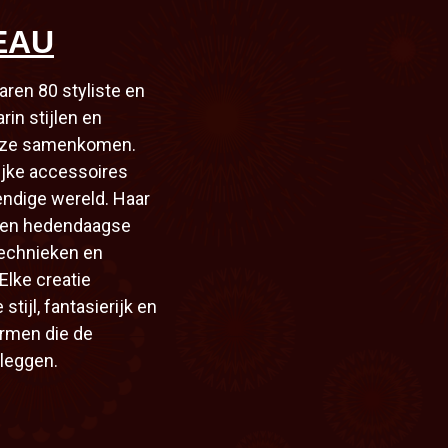
EAU
aren 80 styliste en
in stijlen en
ijze samenkomen.
ijke accessoires
endige wereld. Haar
 en hedendaagse
technieken en
Elke creatie
tijl, fantasierijk en
ormen die de
tleggen.