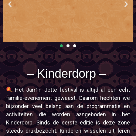
Programmation musicale complète
La Zam et la Zette vont vous en faire voir de toutes les couleurs avec
e
les quinze artistes annoncés !
– Kinderdorp –
Lineup
Het Jam’in Jette festival is altijd al een echt
familie-evenement geweest. Daarom hechten we
bijzonder veel belang aan de programmatie en
activiteiten die worden aangeboden in het
Kinderdorp. Sinds de eerste editie is deze zone
steeds drukbezocht. Kinderen wisselen uit, leren