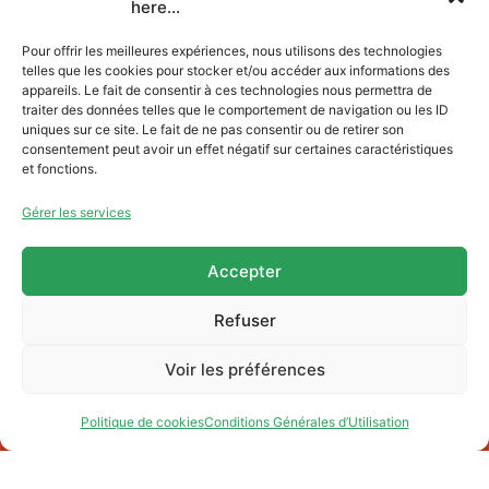
✨ THANK YOU SO MUCH
here...
FOR THIS AMAZING 13th
Pour offrir les meilleures expériences, nous utilisons des technologies
Jam'in Jette ☀️
telles que les cookies pour stocker et/ou accéder aux informations des
appareils. Le fait de consentir à ces technologies nous permettra de
traiter des données telles que le comportement de navigation ou les ID
uniques sur ce site. Le fait de ne pas consentir ou de retirer son
consentement peut avoir un effet négatif sur certaines caractéristiques
et fonctions.
Cliquez sur « J’accepte » pour activer
Youtube
Gérer les services
Politique de cookies
J’accepte
Accepter
Refuser
Voir les préférences
Politique de cookies
Conditions Générales d’Utilisation
Charte Jam’in Jette
Qui sommes-nous ?
Partenaires