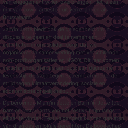
van engagement willen overbrengen. Het is een
mix van zowel artiesten uit verre landen als
Brusselaars.
Jam’in Jette biedt ook de gelegenheid om in
discussie te gaan en deel te nemen aan
activiteiten in ons solidair dorp, dat we
organiseren in samenwerking met verschillende
non-profitorganisaties en NGO’s. Dit jaar komen
verschillende thema’s aan bod: een duurzame
levensstijl, de strijd tegen extreme armoede, de
strijd tegen klimaatverandering, sociale en
economische ongelijkheid,…
De beroemde Miam’in Jette en Barm’in Jette (de
bars en restaurants van het festival) zijn langs
elkaar te vinden. Festivalgangers kunnen genieten
van drankjes en lokale gerechten. De boodschap