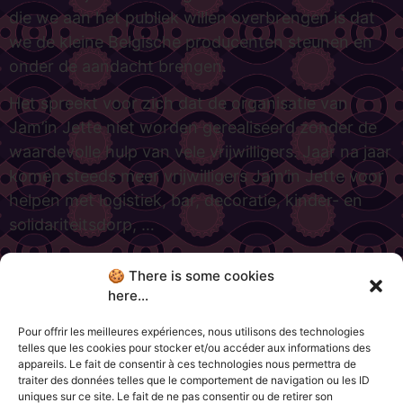
die we aan het publiek willen overbrengen is dat
we de kleine Belgische producenten steunen en
onder de aandacht brengen.
Het spreekt voor zich dat de organisatie van
Jam’in Jette niet worden gerealiseerd zonder de
waardevolle hulp van vele vrijwilligers. Jaar na jaar
komen steeds meer vrijwilligers Jam’in Jette voor
helpen met logistiek, bar, decoratie, kinder- en
solidariteitsdorp, …
De lijst met al onze engagementen is duidelijk veel
🍪 There is some cookies
langer dan dit. Meer informatie over de
here...
verschillende doelstellingen van het festival vindt
Pour offrir les meilleures expériences, nous utilisons des technologies
u hier. En aarzel niet om ons charter voor
telles que les cookies pour stocker et/ou accéder aux informations des
engagement te raadplegen:
appareils. Le fait de consentir à ces technologies nous permettra de
traiter des données telles que le comportement de navigation ou les ID
https://jaminjette.be/le-jam-in-jette-sengage/
uniques sur ce site. Le fait de ne pas consentir ou de retirer son