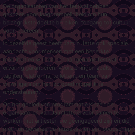
De organisatoren van het festival hebben
gekozen voor laagdrempeligheid om hun
belangrijkste doel te bereiken: toegang tot cultuur
voor iedereen!
In dezelfde geest heeft Jam’in Jette ook speciale
aandacht voor mensen met een beperkte
mobiliteit en wil hen een aangename festival-
ervaring garanderen. Voorzieningen zoals:
tapijten, platforms, toiletten,..en team van
vrijwilligers om hen zo goed mogelijk te
ondersteunen.
Op het gebied van programmatie kiezen de
organisatoren van Jam’Jette ervoor samen te
werken met artiesten die geëngageerd zijn en die
met hun gevarieerde muziekstijlen een boodschap