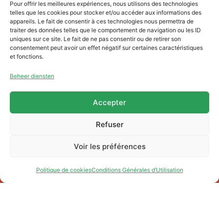
Pour offrir les meilleures expériences, nous utilisons des technologies
telles que les cookies pour stocker et/ou accéder aux informations des
appareils. Le fait de consentir à ces technologies nous permettra de
traiter des données telles que le comportement de navigation ou les ID
uniques sur ce site. Le fait de ne pas consentir ou de retirer son
Klik op 'Ik ga akkoord' om Youtube in te
consentement peut avoir un effet négatif sur certaines caractéristiques
schakelen
et fonctions.
Politique de cookies
Beheer diensten
Ik ga akkoord
Accepter
Refuser
Voir les préférences
Politique de cookies
Conditions Générales d’Utilisation
FR
Charter
Wie zijn we
Partners
Contacts
CGU