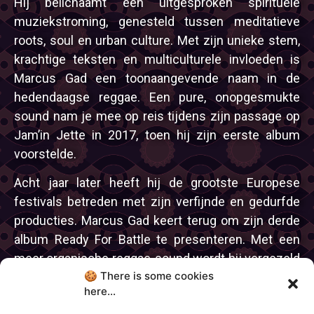
Hij belichaamt een uitgesproken spirituele
muziekstroming, genesteld tussen meditatieve
roots, soul en urban culture. Met zijn unieke stem,
krachtige teksten en multiculturele invloeden is
Marcus Gad een toonaangevende naam in de
hedendaagse reggae. Een pure, onopgesmukte
sound nam je mee op reis tijdens zijn passage op
Jam’in Jette in 2017, toen hij zijn eerste album
voorstelde.
Acht jaar later heeft hij de grootste Europese
festivals betreden met zijn verfijnde en gedurfde
producties. Marcus Gad keert terug om zijn derde
album Ready For Battle te presenteren. Met een
meer organische reggae-sound wordt hij vergezeld
🍪 There is some cookies
door zijn band Tribe, die je een bewuste en
here...
meeslepende zintuiglijke ervaring belooft.