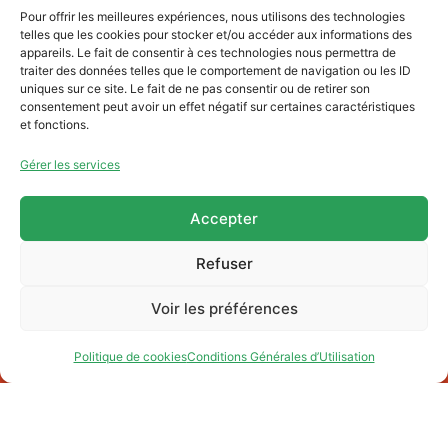
Pour offrir les meilleures expériences, nous utilisons des technologies
telles que les cookies pour stocker et/ou accéder aux informations des
appareils. Le fait de consentir à ces technologies nous permettra de
Cliquez sur « J’accepte » pour activer
traiter des données telles que le comportement de navigation ou les ID
Youtube
uniques sur ce site. Le fait de ne pas consentir ou de retirer son
consentement peut avoir un effet négatif sur certaines caractéristiques
Politique de cookies
et fonctions.
J’accepte
Gérer les services
Accepter
Refuser
Voir les préférences
Charte Jam’in Jette
Qui sommes-nous ?
Politique de cookies
Conditions Générales d’Utilisation
NL
Partenaires
Contacts & Newsletter
CGU