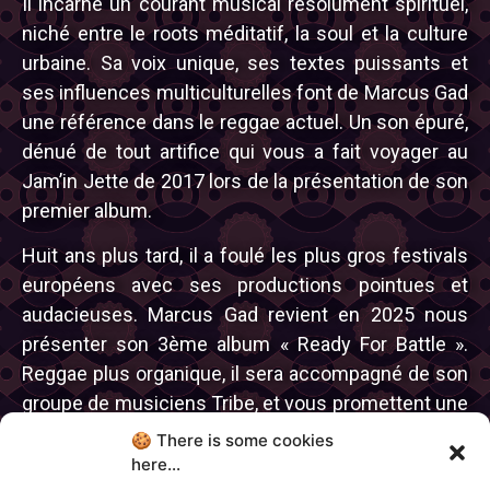
Il incarne un courant musical résolument spirituel,
niché entre le roots méditatif, la soul et la culture
urbaine. Sa voix unique, ses textes puissants et
ses influences multiculturelles font de Marcus Gad
une référence dans le reggae actuel. Un son épuré,
dénué de tout artifice qui vous a fait voyager au
Jam’in Jette de 2017 lors de la présentation de son
premier album.
Huit ans plus tard, il a foulé les plus gros festivals
européens avec ses productions pointues et
audacieuses. Marcus Gad revient en 2025 nous
présenter son 3ème album « Ready For Battle ».
Reggae plus organique, il sera accompagné de son
groupe de musiciens Tribe, et vous promettent une
expérience sensorielle consciente et
dépaysante
.
🍪 There is some cookies
here...