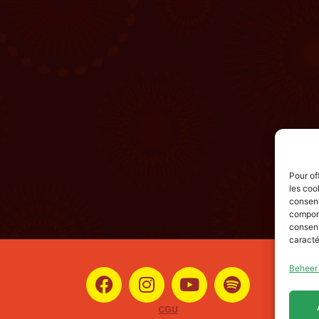
Pour of
les coo
consent
comport
consent
caracté
Beheer
CGU