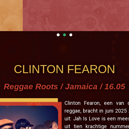
stival a toujours besoin
de vous !
 a un prix. Aide-nous à faire que cette édition ne
CLINTON FEARON
soit pas la dernière...
En savoir plus
Reggae Roots / Jamaica / 16.05
Clinton Fearon, een van 
reggae, bracht in juni 2025 
uit: Jah Is Love is een mee
uit tien krachtige numme