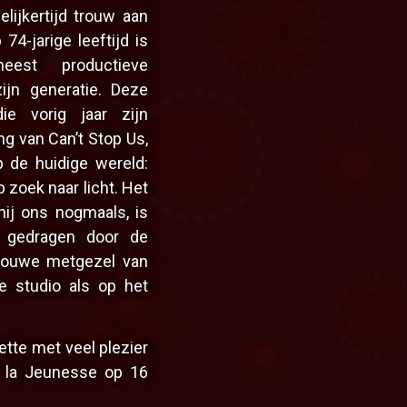
lijkertijd trouw aan
74-jarige leeftijd is
est productieve
ijn generatie. Deze
e vorig jaar zijn
g van Can’t Stop Us,
p de huidige wereld:
p zoek naar licht. Het
 hij ons nogmaals, is
t gedragen door de
trouwe metgezel van
e studio als op het
tte met veel plezier
e la Jeunesse op 16