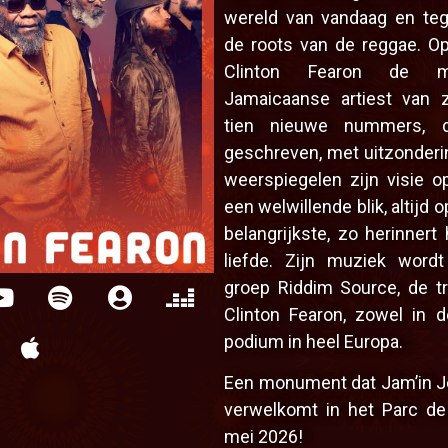
wereld van vandaag en tege
de roots van de reggae. Op 
Clinton Fearon de me
Jamaicaanse artiest van z
tien nieuwe nummers, di
geschreven, met uitzonderin
weerspiegelen zijn visie o
een welwillende blik, altijd o
belangrijkste, zo herinnert
liefde. Zijn muziek word
groep Riddim Source, de 
Clinton Fearon, zowel in d
podium in heel Europa.
Een monument dat Jam’in Je
verwelkomt in het Parc d
mei 2026!