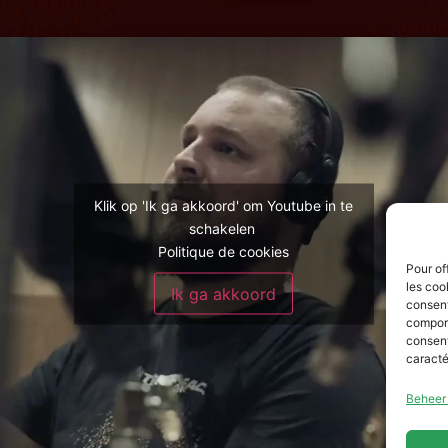
Klik op 'Ik ga akkoord' om Youtube in te
schakelen
Politique de cookies
Pour of
les coo
Ik ga akkoord
consent
comport
consent
caracté
Beheer