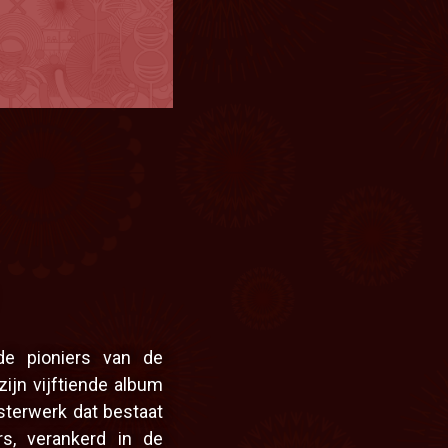
Le Jam
3 RDV extra-muros po
Brasserie Illeg
de pioniers van de
zijn vijftiende album
sterwerk dat bestaat
rs, verankerd in de