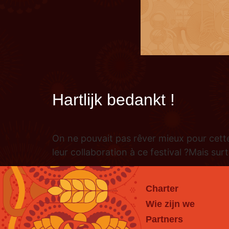
Hartlijk bedankt !
On ne pouvait pas rêver mieux pour cette
leur collaboration à ce festival ?Mais sur
Charter
Wie zijn we
Partners