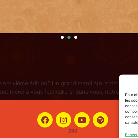
 neuvième édition? Un grand merci aux artistes et au
tout merci à vous festivaliers! Sans vous, notre utopie
Pour of
les coo
consent
comport
consent
caracté
CGU
Beheer