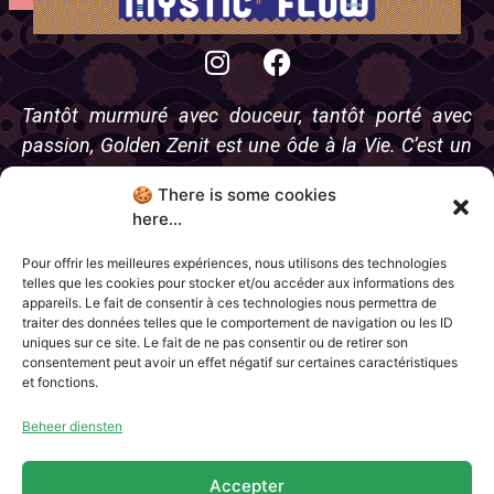
Tantôt murmuré avec douceur, tantôt porté avec
passion, Golden Zenit est une ôde à la Vie. C’est un
rappel à la liberté, à l’authenticité et à l’expansion.
🍪 There is some cookies
C’est une prière discrète mais néanmoins puissante
here...
qui reconnecte les cœurs à ce qui il y
a de plus sacré.
Pour offrir les meilleures expériences, nous utilisons des technologies
telles que les cookies pour stocker et/ou accéder aux informations des
appareils. Le fait de consentir à ces technologies nous permettra de
traiter des données telles que le comportement de navigation ou les ID
uniques sur ce site. Le fait de ne pas consentir ou de retirer son
consentement peut avoir un effet négatif sur certaines caractéristiques
et fonctions.
Charter
Wie zijn we
Partners
Contacts
Beheer diensten
CGU
Accepter