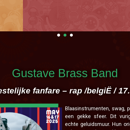
stival a toujours besoin
de vous !
 a un prix. Aide-nous à faire que cette édition ne
Gustave Brass Band
soit pas la dernière...
En savoir plus
estelijke fanfare – rap /belgiË / 17
Blaasinstrumenten, swag, p
een gekke sfeer. Dit vur
echte geluidsmuur. Hun ori