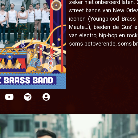
zeker niet onberoerd laten.
street bands van New Orlea
iconen (Youngblood Brass
Meute…), bieden de Gus’ e
van electro, hip-hop en roc
soms betoverende, soms b