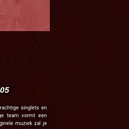
Le Jam
3 RDV extra-muros po
Brasserie Illeg
.05
rachtige singlets en
ige team vormt een
ginele muziek zal je