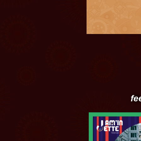
 complète
Le fe
 les couleurs avec les
La Gratuité
fe