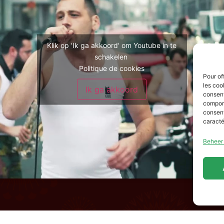
Klik op 'Ik ga akkoord' om Youtube in te
schakelen
Politique de cookies
Pour of
les coo
Ik ga akkoord
consent
comport
consent
caracté
Beheer