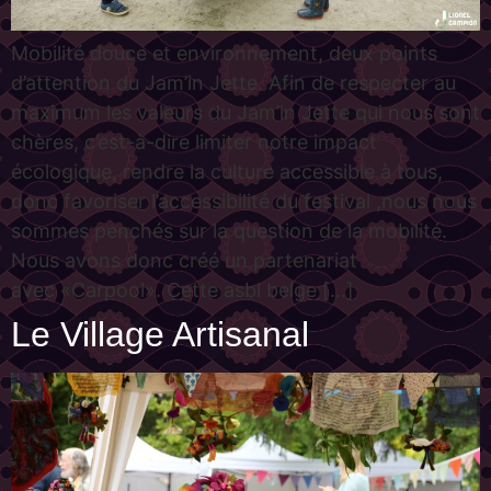
Mobilité douce et environnement, deux points
d’attention du Jam’in Jette. Afin de respecter au
maximum les valeurs du Jam’in Jette qui nous sont
chères, c’est-à-dire limiter notre impact
écologique, rendre la culture accessible à tous,
donc favoriser l’accessibilité du festival ,nous nous
sommes penchés sur la question de la mobilité.
Nous avons donc créé un partenariat
avec «Carpool». Cette asbl belge [...]
Le Village Artisanal