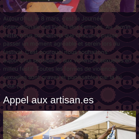
Aujourd’hui, le 8 mars, c’est la Journée
Internationale des Droits des Femmes. Au Jam’in
Jette, nous souhaitons que chacun.e puisse
passer un moment agréable et serein lors du
festival. C’est pourquoi nous souhaitons
aujourd’hui sensibiliser aux violences sexuelles en
milieu festif. Toutes les formes de violences
sexuelles sont graves et punissables par la loi.
Pour […]
Appel aux artisan.es