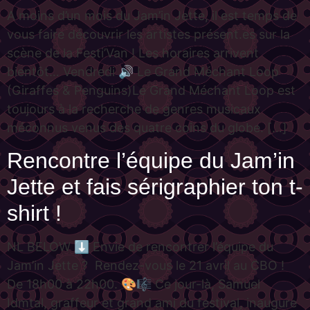
A moins d’un mois du Jam’in Jette, il est temps de
vous faire découvrir les artistes présent.es sur la
scène de la Festi’Van ! Les horaires arrivent
bientôt… Vendredi 🔊 Le Grand Méchant Loop
(Giraffes & Penguins)Le Grand Méchant Loop est
toujours à la recherche de genres musicaux
méconnus venus des quatre coins du globe. […]
Rencontre l’équipe du Jam’in
Jette et fais sérigraphier ton t-
shirt !
NL BELOW ⬇️ Envie de rencontrer l’équipe du
Jam’in Jette ? Rendez-vous le 21 avril au CBO !
De 18h00 à 22h00. 🎨🎼 Ce jour-là, Samuel
Idmtal, graffeur et grand ami du festival, inaugure