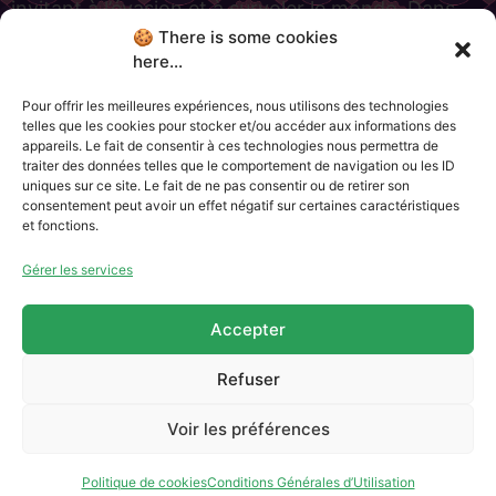
invitant à l’évasion et à survoler le monde. Dans
cette [...]
🍪 There is some cookies
here...
←
plus ancien
Pour offrir les meilleures expériences, nous utilisons des technologies
telles que les cookies pour stocker et/ou accéder aux informations des
appareils. Le fait de consentir à ces technologies nous permettra de
traiter des données telles que le comportement de navigation ou les ID
uniques sur ce site. Le fait de ne pas consentir ou de retirer son
Charte Jam’in Jette
consentement peut avoir un effet négatif sur certaines caractéristiques
Qui sommes-nous ?
et fonctions.
Partenaires
Contacts & Newsletter
Gérer les services
CGU
Accepter
avec le soutien de
Refuser
Voir les préférences
Politique de cookies
Conditions Générales d’Utilisation
NL