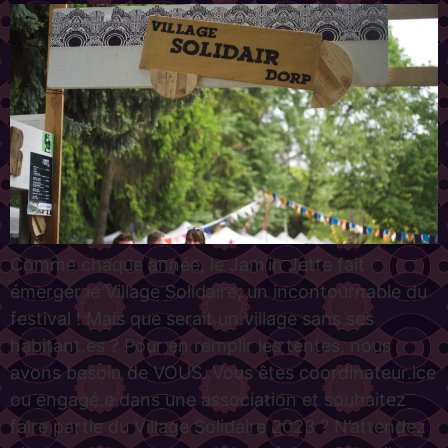
Comme chaque année, le Jam’in Jette fait
émerger le Village Solidaire, un incontournable du
festival ! Mais que serait un village sans ses
habitant.es ? Pour en remplir les tentes, nous
avons besoin de VOUS. Vous êtes coordinateur.ice
ou engagé.e dans une association et souhaitez
faire partie du Village Solidaire 2023 ? N’attendez