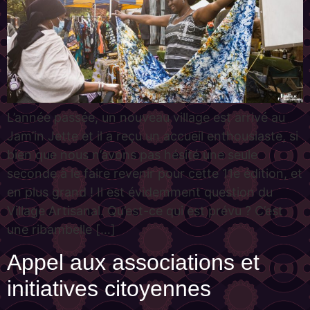
L’année passée, un nouveau village est arrivé au
Jam’in Jette et il a reçu un accueil enthousiaste, si
bien que nous n’avons pas hésité une seule
seconde à le faire revenir pour cette 11e édition, et
en plus grand ! Il est évidemment question du
Village Artisanal. Qu’est-ce qui est prévu ? C’est
une ribambelle […]
Appel aux associations et
initiatives citoyennes