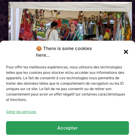
🍪 There is some cookies
here...
Pour offrir les meilleures expériences, nous utilisons des technologies
telles que les cookies pour stocker et/ou accéder aux informations des
Étiqueté
art
artisanal
artisanat
village
appareils. Le fait de consentir à ces technologies nous permettra de
traiter des données telles que le comportement de navigation ou les ID
uniques sur ce site. Le fait de ne pas consentir ou de retirer son
consentement peut avoir un effet négatif sur certaines caractéristiques
et fonctions.
Charte Jam’in Jette
Qui sommes-nous ?
Partenaires
Gérer les services
Contacts & Newsletter
Accepter
CGU