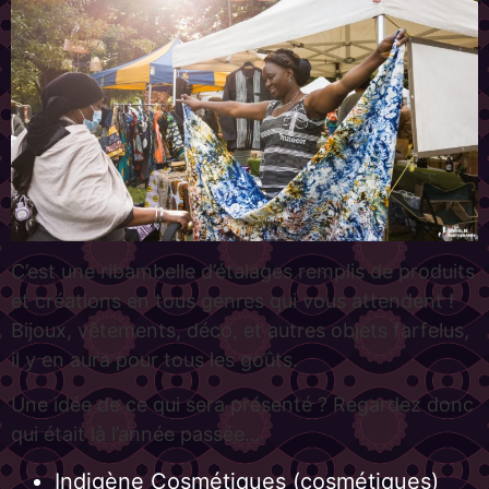
C’est une ribambelle d’étalages remplis de produits
et créations en tous genres qui vous attendent !
Bijoux, vêtements, déco, et autres objets farfelus,
il y en aura pour tous les goûts.
Une idée de ce qui sera présenté ? Regardez donc
qui était là l’année passée…
Indigène Cosmétiques
(cosmétiques)