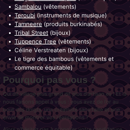
Sambalou
(vêtements)
Teroubi
(instruments de musique)
Tamneere
(produits burkinabés)
Tribal Street
(bijoux)
Tuppence Tree
(vêtements)
Céline Verstreaten (bijoux)
Le tigre des bambous (vêtements et
commerce équitable)
Pourquoi pas vous ?
Qui dit village plus grand dit plus d’artisan.es ! Et là
nous faisons appel à vous : vous avez de l’or au
bout des doigts, une créativité sans faille et une
envie de montrer vos réalisations ?
Alors n’hésitez pas à proposer votre candidature