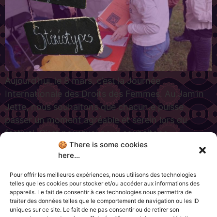
Aujourd’hui, le 8 mars, c’est la Journée
Internationale des Droits des Femmes. Au Jam’in
Jette, nous souhaitons que chacun.e puisse
passer un moment agréable et serein lors du
festival. C’est pourquoi nous souhaitons
🍪 There is some cookies
aujourd’hui sensibiliser aux violences sexuelles en
here...
milieu festif. Toutes les formes de violences
sexuelles sont graves et punissables par la loi.
Pour offrir les meilleures expériences, nous utilisons des technologies
telles que les cookies pour stocker et/ou accéder aux informations des
Pour […]
appareils. Le fait de consentir à ces technologies nous permettra de
traiter des données telles que le comportement de navigation ou les ID
uniques sur ce site. Le fait de ne pas consentir ou de retirer son