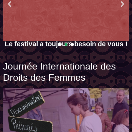
Le festival a toujours besoin de vous !
ec
La Gratuité a un prix. Aide-nous à faire que cette édition ne soit pas
la dernière...
Journée Internationale des
En savoir plus
Droits des Femmes