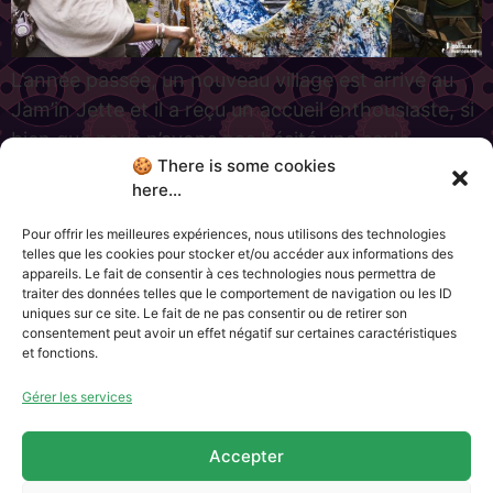
L’année passée, un nouveau village est arrivé au
Jam’in Jette et il a reçu un accueil enthousiaste, si
bien que nous n’avons pas hésité une seule
🍪 There is some cookies
seconde à le faire revenir pour cette 11e édition, et
here...
en plus grand ! Il est évidemment question du
Village Artisanal. Qu’est-ce qui est prévu ? C’est
Pour offrir les meilleures expériences, nous utilisons des technologies
telles que les cookies pour stocker et/ou accéder aux informations des
une ribambelle […]
appareils. Le fait de consentir à ces technologies nous permettra de
traiter des données telles que le comportement de navigation ou les ID
uniques sur ce site. Le fait de ne pas consentir ou de retirer son
consentement peut avoir un effet négatif sur certaines caractéristiques
et fonctions.
Charte Jam’in Jette
Qui sommes-nous ?
Partenaires
Gérer les services
Contacts & Newsletter
Accepter
CGU