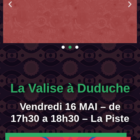
Le festival a toujours besoin de vous !
ec
La Gratuité a un prix. Aide-nous à faire que cette édition ne soit pas
la dernière...
La Valise à Duduche
En savoir plus
Vendredi 16 MAI – de
17h30 a 18h30 – La Piste