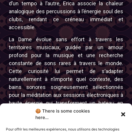
d’un tempo à l’autre, Erica associe la chaleur
analogique des percussions à l’énergie soul des
clubs, rendant ce créneau immédiat et
accessible.
La Dame évolue sans effort à travers les
territoires musicaux, guidée par un amour
profond pour la musique et une recherche
constante de sons rares à travers le monde.
Cette curiosité lui permet de s’adapter
naturellement à n’importe quel contexte, des
bains sonores soigneusement sélectionnés
pour la méditation aux sessions électroniques à
haute énergie qui transforment un bateau en
piste de danse mobile. Son éventail n’est pas
🍪 There is some cookies
here...
stratégique, il est instinctif, façonné par l’écoute,
la présence et l’expérience.
Pour offrir les meilleures expériences, nous utilisons des technologies